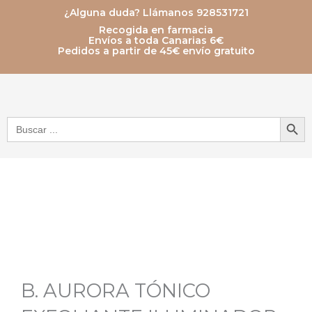
Ir
¿Alguna duda? Llámanos 928531721
Recogida en farmacia
al
Envíos a toda Canarias 6€
Pedidos a partir de 45€ envío gratuito
contenido
Botón de bú
Buscar:
B. AURORA TÓNICO