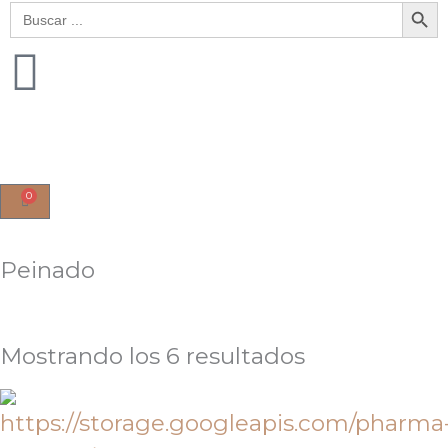
Botón de bú
Buscar:
0
Cart
Peinado
Mostrando los 6 resultados