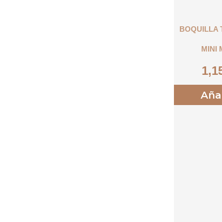
BOQUILLA
MINI 
1,1
Aña