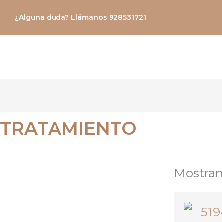
Ir
¿Alguna duda? Llámanos 928531721
al
contenido
TRATAMIENTO
Mostran