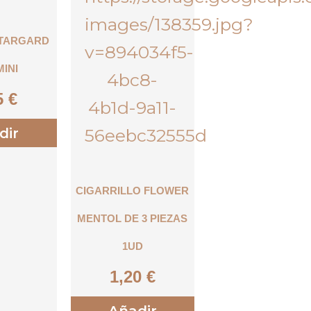
 TARGARD
MINI
5
€
dir
CIGARRILLO FLOWER
MENTOL DE 3 PIEZAS
1UD
1,20
€
Añadir