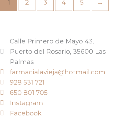
1
2
3
4
5
→
Calle Primero de Mayo 43,
Puerto del Rosario, 35600 Las
Palmas
farmacialavieja@hotmail.com
928 531 721
650 801 705
Instagram
Facebook