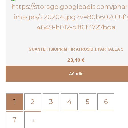
GUANTE FISIOPRIM FIR ATROSIS 1 PAR TALLA S
23,40
€
Añadir
1
2
3
4
5
6
7
→