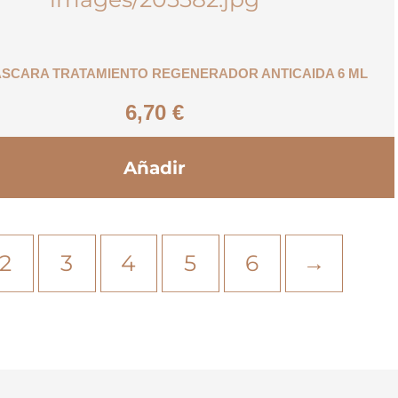
SCARA TRATAMIENTO REGENERADOR ANTICAIDA 6 ML
6,70
€
Añadir
2
3
4
5
6
→