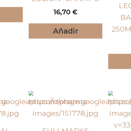
LE
16,70
€
BA
250M
Añadir
TAL
FULLMARKS