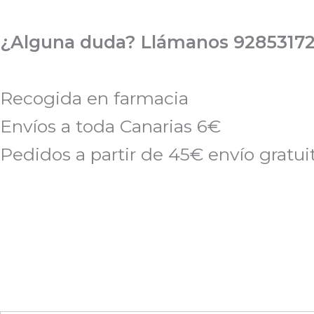
Ir
al
¿Alguna duda? Llámanos 92853172
contenido
Recogida en farmacia
Envíos a toda Canarias 6€
Pedidos a partir de 45€ envío gratui