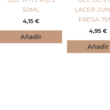
50ML
LACER JUN
FRESA 75
4,15
€
4,95
€
Añadir
Añadir