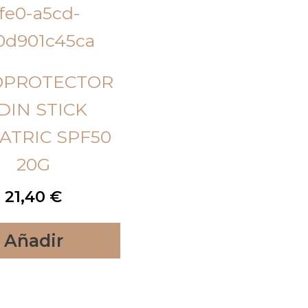
OPROTECTOR
DIN STICK
ATRIC SPF50
20G
21,40
€
Añadir