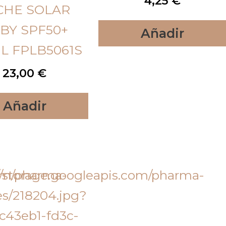
4,25
€
CHE SOLAR
BY SPF50+
Añadir
L FPLB5061S
23,00
€
Añadir