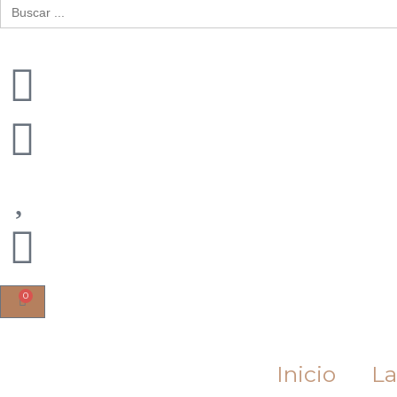
Buscar:
0
Cart
Inicio
La