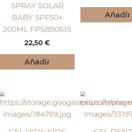
SPRAY SOLAR
Añadir
BABY SPF50+
200ML FPSB5061S
22,50
€
Añadir
GEL VITIS KIDS
GEL DEN