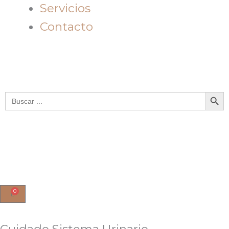
Servicios
Contacto
Botón de bú
Buscar:
0
Cart