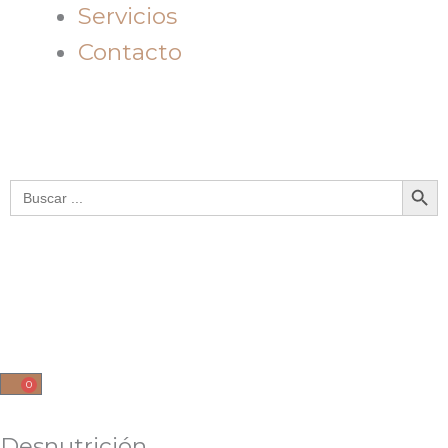
Servicios
Contacto
Botón de bú
Buscar:
0
Cart
Desnutrición