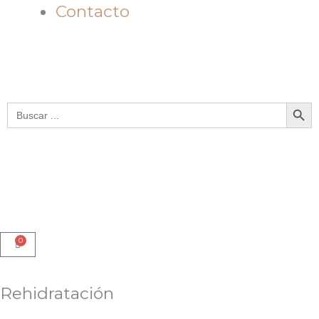
Contacto
Botón de bú
Buscar:
0
Cart
Rehidratación