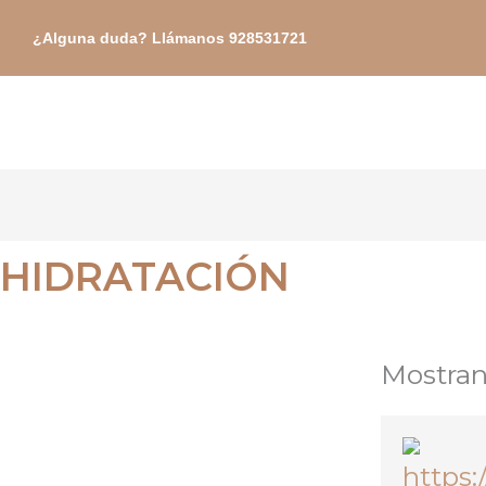
Ir
¿Alguna duda? Llámanos 928531721
al
contenido
HIDRATACIÓN
Mostran