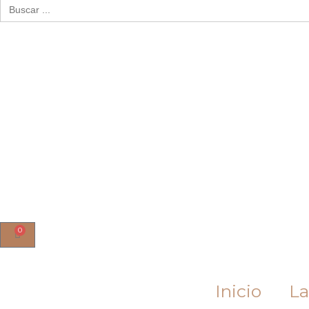
Buscar:
0
Cart
Inicio
La