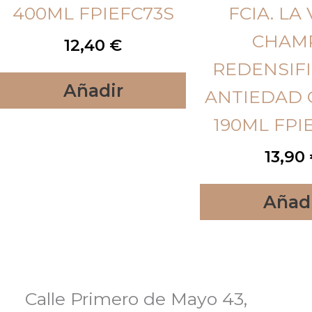
400ML FPIEFC73S
FCIA. LA 
CHAM
12,40
€
REDENSIF
Añadir
ANTIEDAD 
190ML FPI
13,90
Añad
Calle Primero de Mayo 43,