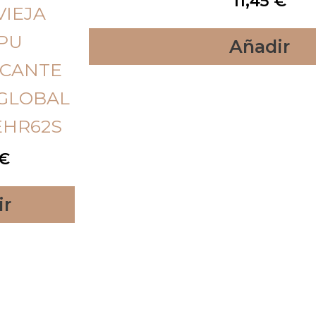
11,45
€
VIEJA
PU
Añadir
ICANTE
GLOBAL
EHR62S
€
ir