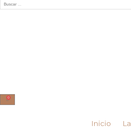
Buscar:
0
Cart
Inicio
La