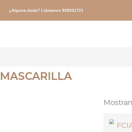
Ir
¿Alguna duda? Llámanos 928531721
al
contenido
MASCARILLA
Mostran