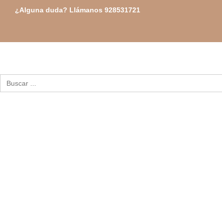
Ir
¿Alguna duda? Llámanos 928531721
al
contenido
Buscar: