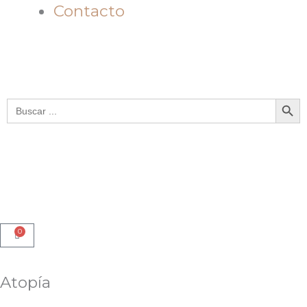
Contacto
Botón de bú
Buscar:
0
Cart
Atopía