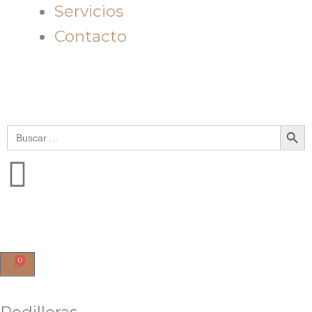
Servicios
Contacto
Botón de bú
Buscar:
0
Cart