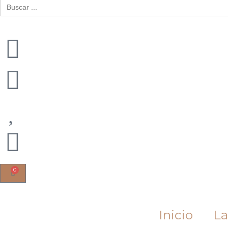
Buscar:
0
Cart
Inicio
La