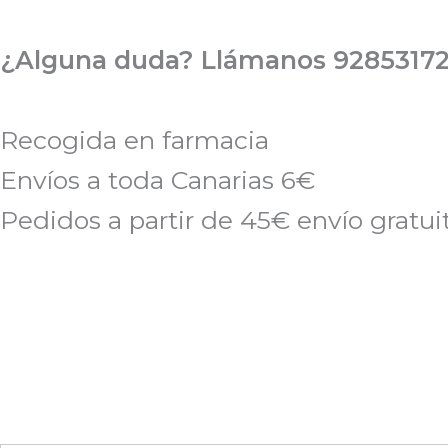
Ir
al
¿Alguna duda? Llámanos 92853172
contenido
Recogida en farmacia
Envíos a toda Canarias 6€
Pedidos a partir de 45€ envío gratui