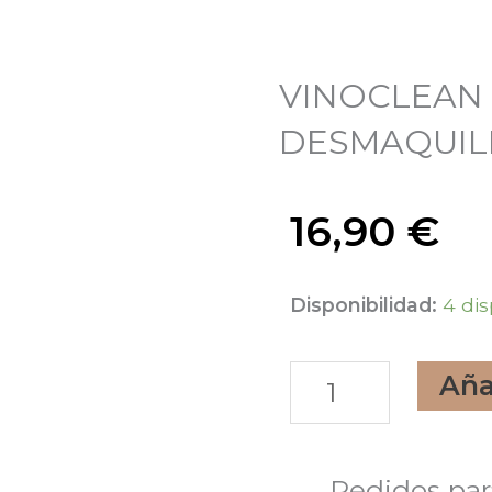
VINOCLEAN
DESMAQUIL
16,90
€
VINOCLEAN
Disponibilidad:
4 di
AGUA
Aña
MICELAR
DESMAQUILL
200ML
Pedidos par