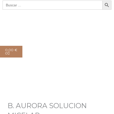
Botón de bú
Buscar:
Cart
0,00
€
0
B. AURORA SOLUCION