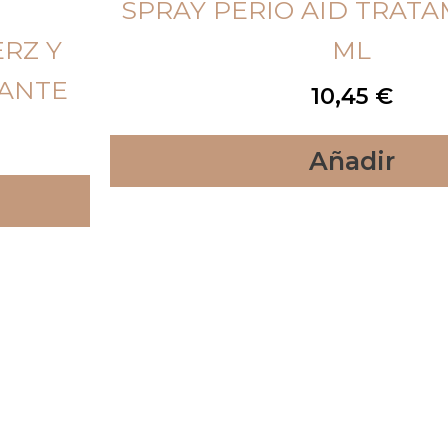
SPRAY PERIO AID TRATA
RZ Y
ML
EANTE
10,45
€
Añadir