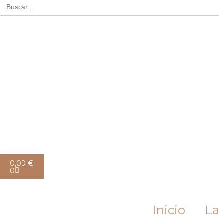
Buscar:
Cart
0,00
€
0
Inicio
La