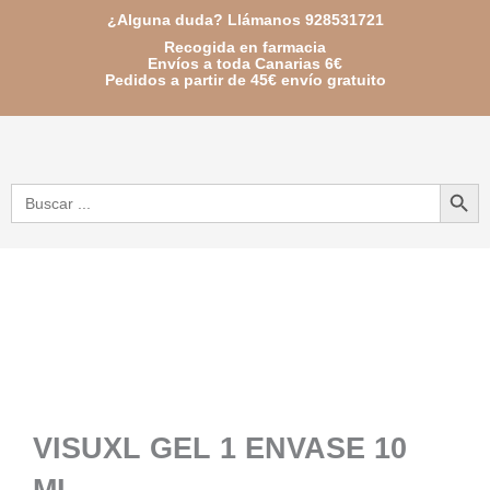
Ir
¿Alguna duda? Llámanos 928531721
Recogida en farmacia
al
Envíos a toda Canarias 6€
Pedidos a partir de 45€ envío gratuito
contenido
Botón de bú
Buscar:
VISUXL GEL 1 ENVASE 10
ML