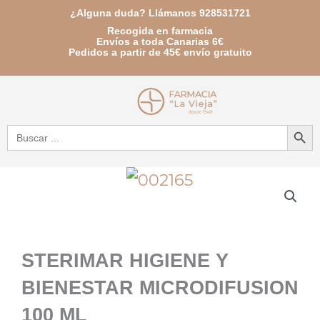
Ir
¿Alguna duda? Llámanos 928531721
Recogida en farmacia
al
Envíos a toda Canarias 6€
Pedidos a partir de 45€ envío gratuito
contenido
Botón de bú
Buscar:
STERIMAR HIGIENE Y
BIENESTAR MICRODIFUSION
100 ML