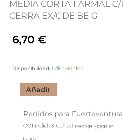
MEDIA CORTA FARMAL C/F
CERRA EX/GDE BEIG
6,70
€
MEDIA
Disponibilidad:
1 disponibles
CORTA
Añadir
FARMAL
C/F
CERRA
Pedidos para Fuerteventura
EX/GDE
con
Click & Collect
(Recoge y paga en
BEIG
tienda)