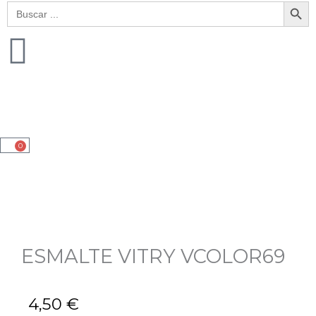
Botón de bú
Buscar:
0
Cart
ESMALTE VITRY VCOLOR69
4,50
€