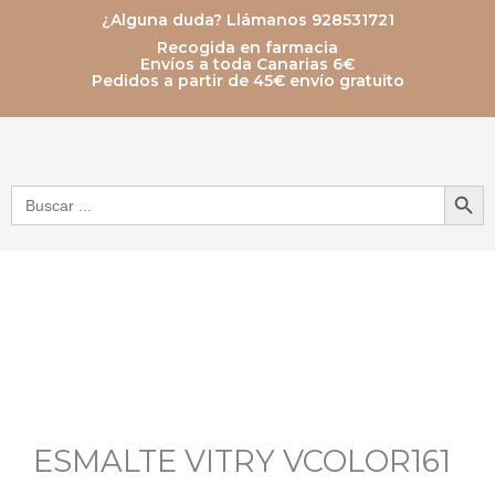
Ir
¿Alguna duda? Llámanos 928531721
Recogida en farmacia
al
Envíos a toda Canarias 6€
Pedidos a partir de 45€ envío gratuito
contenido
Botón de bú
Buscar:
ESMALTE VITRY VCOLOR161