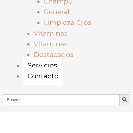
Champu
General
Limpieza Ojos
Vitaminas
Vitaminas
Destacados
Servicios
Contacto
Botón de bú
Buscar: