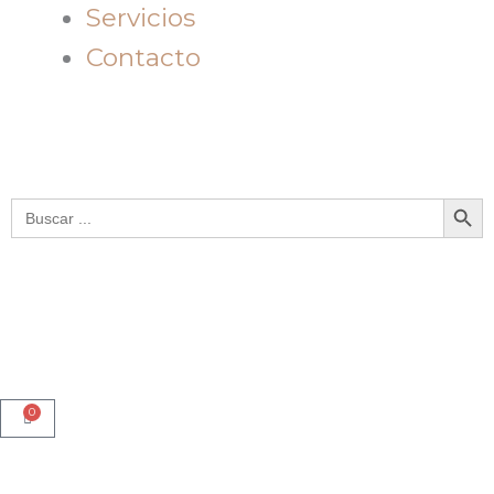
Servicios
Contacto
Botón de bú
Buscar:
0
Cart