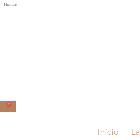
Buscar:
0
Cart
Inicio
La