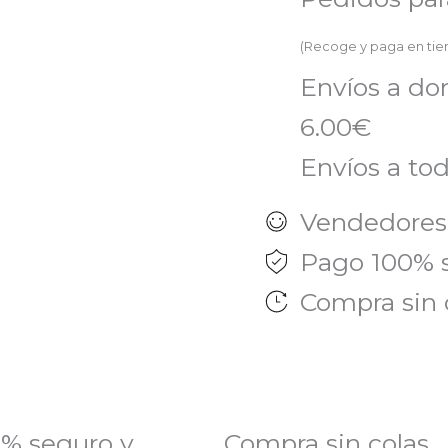
3U
(Recoge y paga en ti
ADH
Envíos a do
cantidad
6.00€
Envíos a tod
Vendedores
Pago 100% 
Compra sin 
% seguro y
Compra sin colas