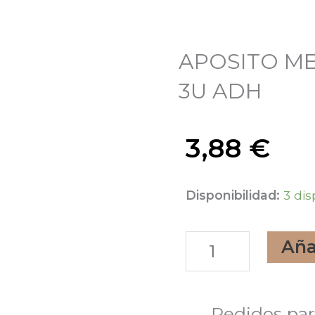
APOSITO ME
3U ADH
3,88
€
APOSITO
Disponibilidad:
3 dis
MEPILEX
Aña
EM
BORDER
7,5X8,5
Pedidos par