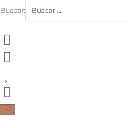
Buscar:
0
Cart