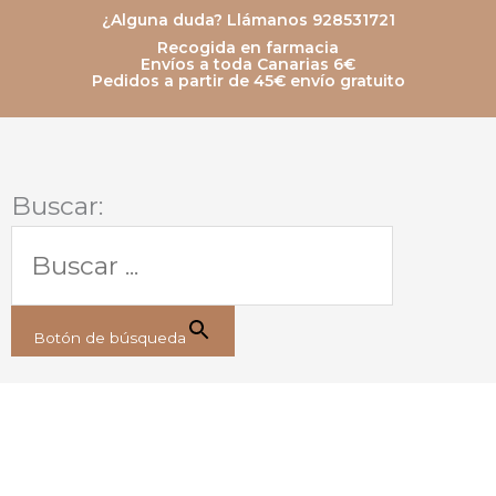
Ir
¿Alguna duda? Llámanos 928531721
Recogida en farmacia
al
Envíos a toda Canarias 6€
Pedidos a partir de 45€ envío gratuito
contenido
Buscar:
Botón de búsqueda