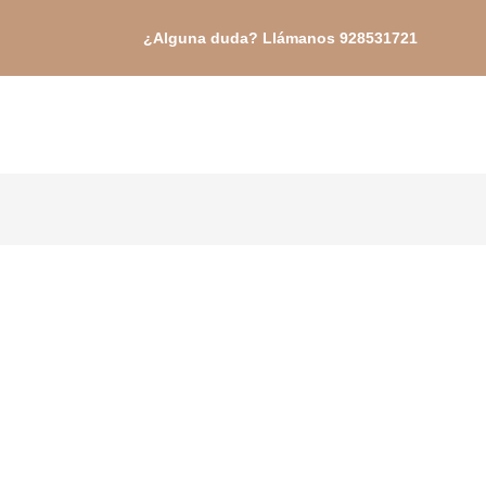
Ir
¿Alguna duda? Llámanos 928531721
al
contenido