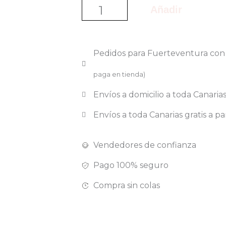
ZELESSE
Añadir
CREMA
INTIMA
Pedidos para Fuerteventura co
30GR
paga en tienda)
cantidad
Envíos a domicilio a toda Canaria
Envíos a toda Canarias gratis a pa
Vendedores de confianza
Pago 100% seguro
Compra sin colas