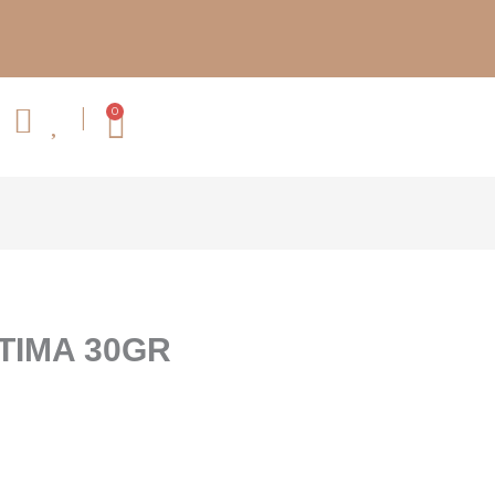
0
Cart
TIMA 30GR