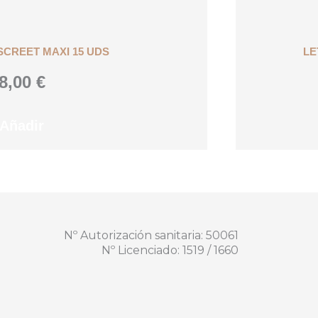
SCREET MAXI 15 UDS
LE
8,00
€
Añadir
Nº Autorización sanitaria: 50061
Nº Licenciado: 1519 / 1660