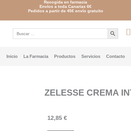
Recogida en farmacia
Envíos a toda Canarias 6€
Pedidos a partir de 45€ envío gratuito
Botón de búsqueda
Buscar:
Inicio
La Farmacia
Productos
Servicios
Contacto
ZELESSE CREMA IN
12,85
€