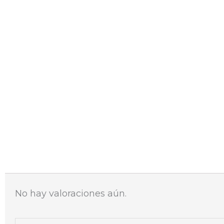
Cuidamos de tu
salud
g
Valoraciones (0)
No hay valoraciones aún.