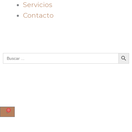
Servicios
Contacto
Botón de bú
Buscar:
0
Cart