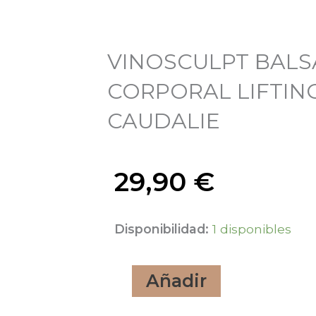
VINOSCULPT BAL
CORPORAL LIFTIN
CAUDALIE
29,90
€
VINOSCULPT
Disponibilidad:
1 disponibles
BALSAMO
Añadir
CORPORAL
LIFTING