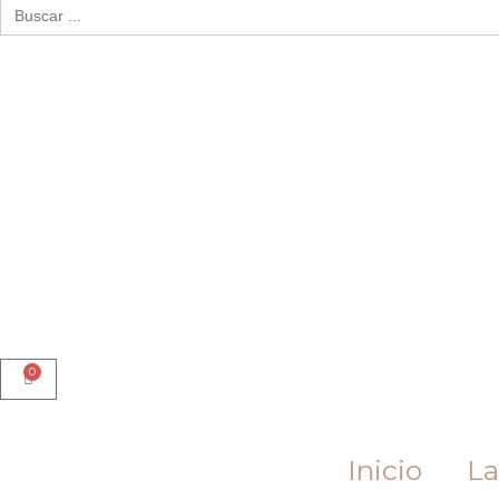
Buscar:
0
Cart
Inicio
La