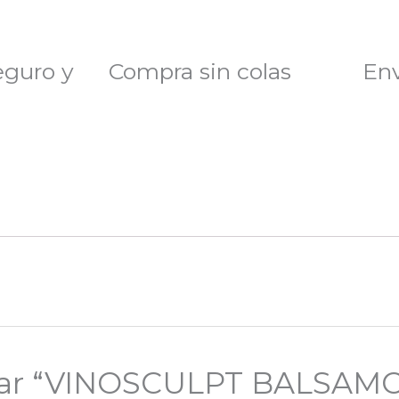
eguro y
Compra sin colas
Env
lorar “VINOSCULPT BALSAM