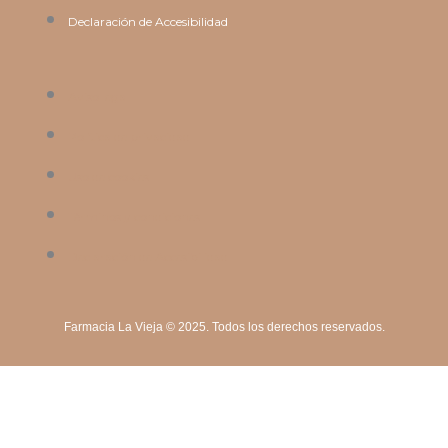
Declaración de Accesibilidad
Aviso legal
Política de privacidad
Uso de cookies
Términos y condiciones
Declaración de Accesibilidad
Farmacia La Vieja © 2025. Todos los derechos reservados.