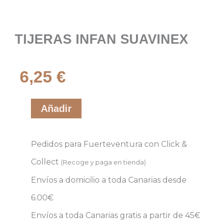
TIJERAS INFAN SUAVINEX
6,25
€
TIJERAS
Añadir
INFAN
SUAVINEX
Pedidos para Fuerteventura con
Click &
cantidad
Collect
(Recoge y paga en tienda)
Envíos a domicilio a toda Canarias desde
6.00€
Envíos a toda Canarias gratis a partir de 45€