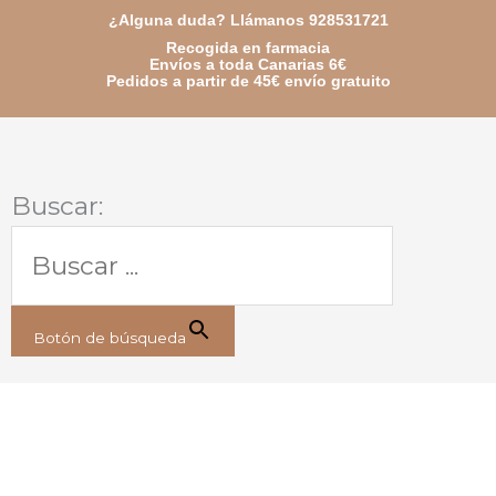
Ir
¿Alguna duda? Llámanos 928531721
Recogida en farmacia
al
Envíos a toda Canarias 6€
Pedidos a partir de 45€ envío gratuito
contenido
Buscar:
Botón de búsqueda