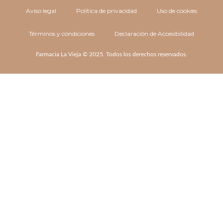
Aviso legal
Política de privacidad
Uso de cookies
Términos y condiciones
Declaración de Accesibilidad
Farmacia La Vieja © 2025. Todos los derechos reservados.