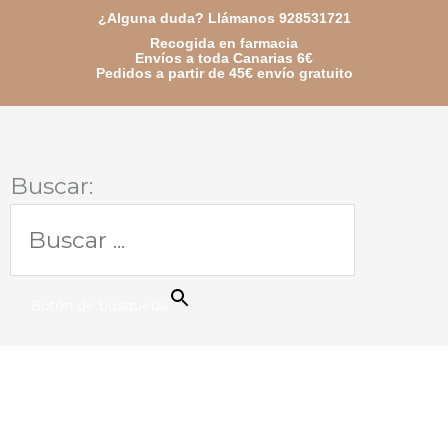
Ir
¿Alguna duda? Llámanos 928531721
Recogida en farmacia
al
Envíos a toda Canarias 6€
Pedidos a partir de 45€ envío gratuito
contenido
Buscar:
Botón de búsqueda