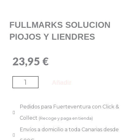
FULLMARKS SOLUCION
PIOJOS Y LIENDRES
23,95
€
FULLMARKS
Añadir
SOLUCION
PIOJOS
Pedidos para Fuerteventura con
Click &
Y
Collect
(Recoge y paga en tienda)
LIENDRES
Envíos a domicilio a toda Canarias desde
cantidad