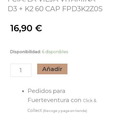
D3 + K2 60 CAP FPD3K2Z0S
16,90
€
FCIA.
Disponibilidad:
6 disponibles
LA
Añadir
VIEJA
VITAMINA
D3
Pedidos para
+
Fuerteventura con
Click &
K2
Collect
(Recoge y paga en tienda)