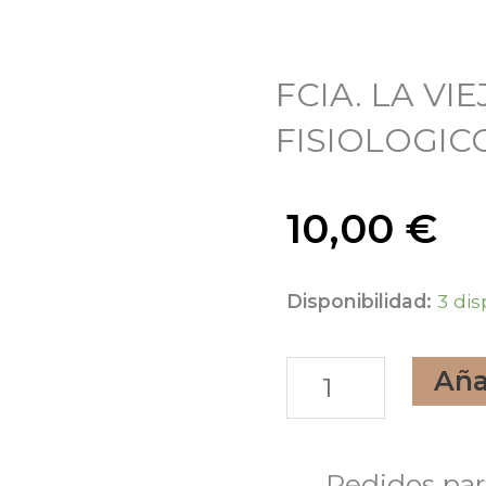
FCIA. LA VI
FISIOLOGICO
10,00
€
FCIA.
Disponibilidad:
3 dis
LA
Aña
VIEJA
GEL
INTIMO
Pedidos par