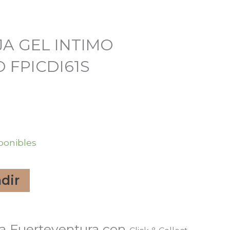
EJA GEL INTIMO
 FPICDI61S
ponibles
dir
a Fuerteventura con