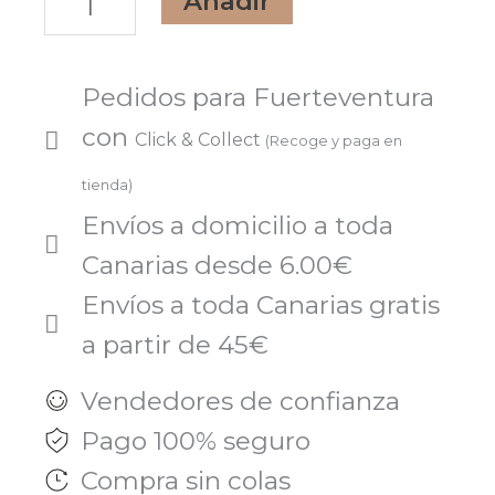
Añadir
VIEJA
FLUIDO
OSMOTICO
Pedidos para Fuerteventura
FPCVOF33S
con
Click & Collect
(Recoge y paga en
cantidad
tienda)
Envíos a domicilio a toda
Canarias desde 6.00€
Envíos a toda Canarias gratis
a partir de 45€
Vendedores de confianza
Pago 100% seguro
Compra sin colas