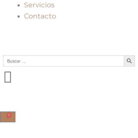
Servicios
Contacto
Botón de bú
Buscar:
0
Cart