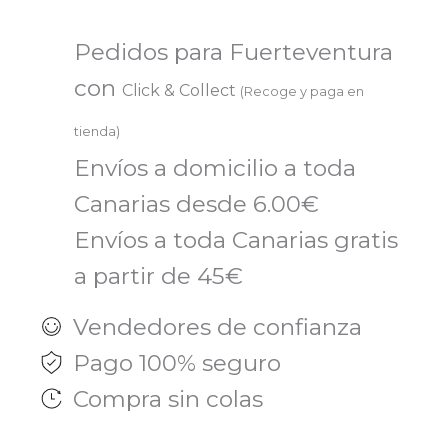
FLORAFLUID
JUNIOR
Pedidos para Fuerteventura
10X7ML
con
Click & Collect
(Recoge y paga en
FPAAFF13S
tienda)
cantidad
Envíos a domicilio a toda
Canarias desde 6.00€
Envíos a toda Canarias gratis
a partir de 45€
Vendedores de confianza
Pago 100% seguro
Compra sin colas