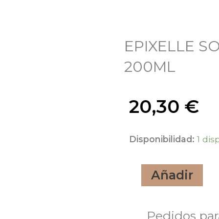
EPIXELLE S
200ML
20,30
€
EPIXELLE
Disponibilidad:
1 dis
SOLUCION
Añadir
LIMPIADORA
200ML
Pedidos par
cantidad