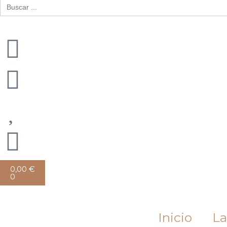
Buscar:
Cart
0,00
€
0
Inicio
La