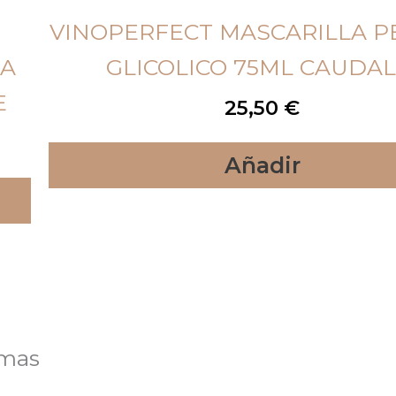
VINOPERFECT MASCARILLA P
CA
GLICOLICO 75ML CAUDAL
E
25,50
€
Añadir
lmas