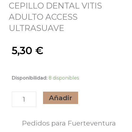
CEPILLO DENTAL VITIS
ADULTO ACCESS
ULTRASUAVE
5,30
€
CEPILLO
Disponibilidad:
8 disponibles
DENTAL
Añadir
VITIS
ADULTO
ACCESS
Pedidos para Fuerteventura
ULTRASUAVE