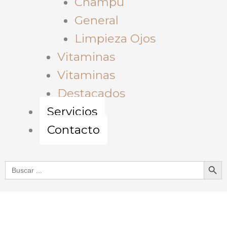
Champu
General
Limpieza Ojos
Vitaminas
Vitaminas
Destacados
Servicios
Contacto
Botón de bú
Buscar: