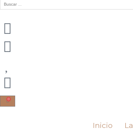
Buscar:
0
Cart
Inicio
La