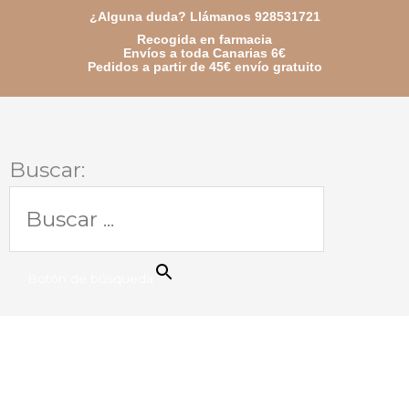
Ir
¿Alguna duda? Llámanos 928531721
Recogida en farmacia
al
Envíos a toda Canarias 6€
Pedidos a partir de 45€ envío gratuito
contenido
Buscar:
Botón de búsqueda