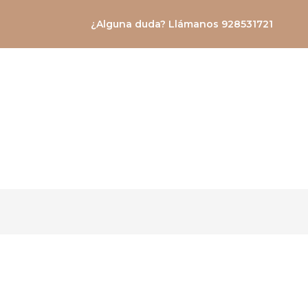
Ir
¿Alguna duda? Llámanos 928531721
al
contenido