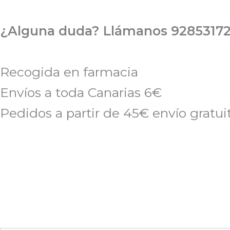
Ir
al
¿Alguna duda? Llámanos 92853172
contenido
Recogida en farmacia
Envíos a toda Canarias 6€
Pedidos a partir de 45€ envío gratui