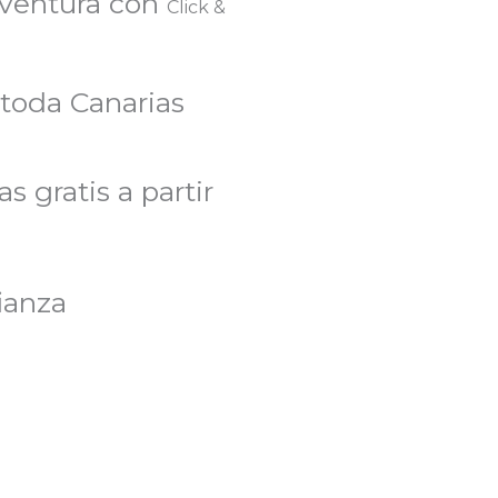
eventura con
Click &
 toda Canarias
s gratis a partir
ianza