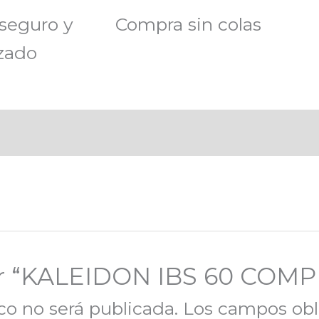
seguro y
Compra sin colas
zado
rar “KALEIDON IBS 60 COM
co no será publicada.
Los campos obl