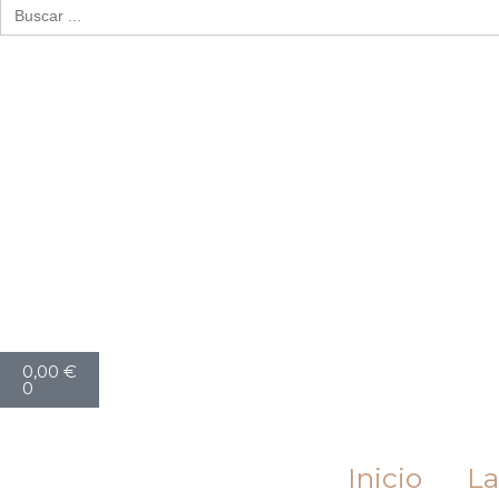
Buscar:
Cart
0,00
€
0
Inicio
La