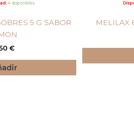
ad:
4 disponibles
Dispo
SOBRES 5 G SABOR
MELILAX 
IMON
,50
€
adir