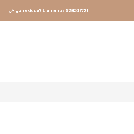
Ir
¿Alguna duda? Llámanos 928531721
al
contenido