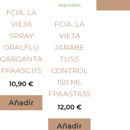
disponibles
FCIA. LA
VIEJA
FCIA. LA
SPRAY
VIEJA
ORALFLU
JARABE
GARGANTA
TUSS
FPAASG11S
CONTROL
150 ML
10,90
€
FPAAST63S
Añadir
12,00
€
Añadir