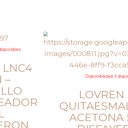
disponibles
 LNC4
 –
Disponibilidad:
5 disp
ILLO
LOVREN 
EADOR
QUITAESMAL
L
ACETONA 
YERON