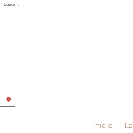
Buscar:
0
Cart
Inicio
La