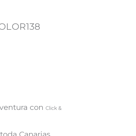
COLOR138
eventura con
Click &
 toda Canarias