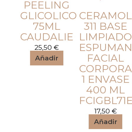
PEELING
GLICOLICO
CERAMO
75ML
311 BASE
CAUDALIE
LIMPIAD
ESPUMAN
25,50
€
FACIAL
Añadir
CORPORA
1 ENVASE
400 ML
FCIGBL71
17,50
€
Añadir