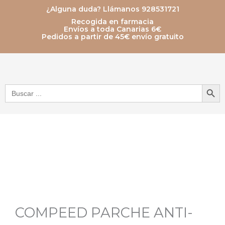
Ir
¿Alguna duda? Llámanos 928531721
Recogida en farmacia
al
Envíos a toda Canarias 6€
Pedidos a partir de 45€ envío gratuito
contenido
Botón de bú
Buscar:
COMPEED PARCHE ANTI-