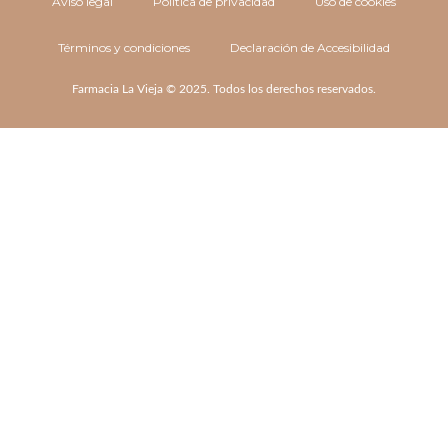
Aviso legal
Política de privacidad
Uso de cookies
Términos y condiciones
Declaración de Accesibilidad
Farmacia La Vieja © 2025. Todos los derechos reservados.